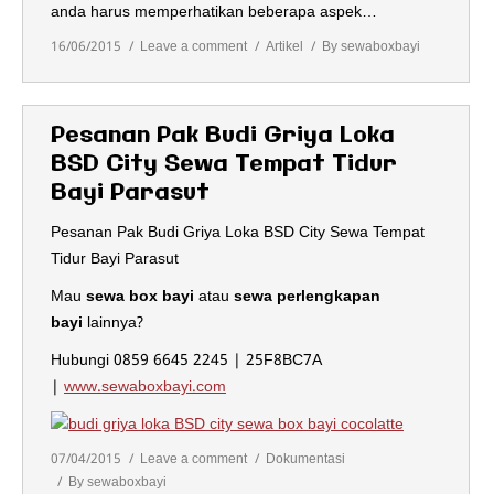
anda harus memperhatikan beberapa aspek…
16/06/2015
Leave a comment
Artikel
By
sewaboxbayi
Pesanan Pak Budi Griya Loka
BSD City Sewa Tempat Tidur
Bayi Parasut
Pesanan Pak Budi Griya Loka BSD City Sewa Tempat
Tidur Bayi Parasut
Mau
sewa box bayi
atau
sewa perlengkapan
bayi
lainnya?
Hubungi 0859 6645 2245 | 25F8BC7A
|
www.sewaboxbayi.com
07/04/2015
Leave a comment
Dokumentasi
By
sewaboxbayi