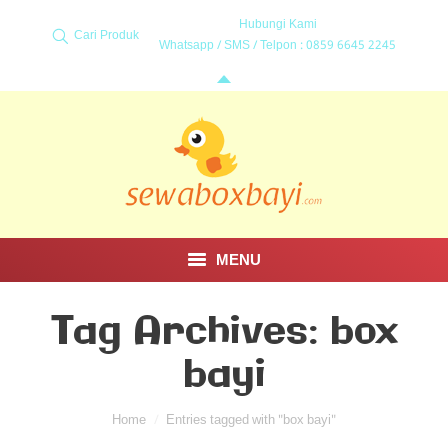
Hubungi Kami
Cari Produk
Whatsapp / SMS / Telpon : 0859 6645 2245
MENU
Home
Tag Archives:
box
bayi
Tentang Kami
Produk
You are here:
Home
Entries tagged with "box bayi"