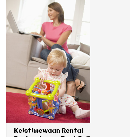
Keistimewaan Rental