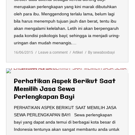
merupakan perlengkapan yang kini marak dibutuhkan
oleh para ibu. Menggendong terlalu lama, belum lagi
bila harus menempuh tujuan jauh dan berat, tentu ibu
akan mengalami kelelahan. Letih ini akan berpengaruh
pada kondisi psikologis bayi; sehingga ia menjadi uring-
uringan dan mudah menangis.…
16/06/2015
Leave a comment
Artikel
By
sewaboxbayi
Perhatikan Aspek Berikut Saat
Memilih Jasa Sewa
Perlengkapan Bayi
PERHATIKAN ASPEK BERIKUT SAAT MEMILIH JASA
SEWA PERLENGKAPAN BAYI Sewa perlengkapan
bayi yang dapat anda temui di berbagai kota besar di
Indonesia tentunya akan sangat membantu anda untuk