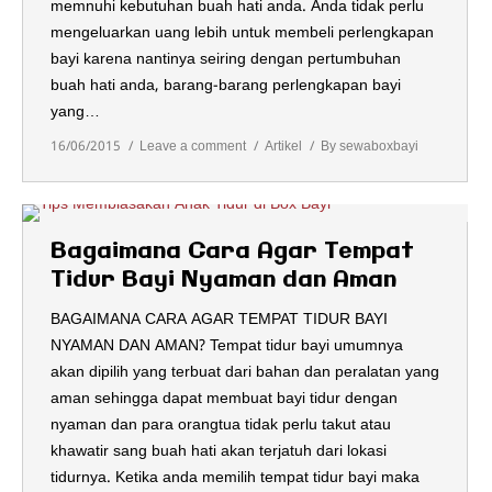
memnuhi kebutuhan buah hati anda. Anda tidak perlu
mengeluarkan uang lebih untuk membeli perlengkapan
bayi karena nantinya seiring dengan pertumbuhan
buah hati anda, barang-barang perlengkapan bayi
yang…
16/06/2015
Leave a comment
Artikel
By
sewaboxbayi
Bagaimana Cara Agar Tempat
Tidur Bayi Nyaman dan Aman
BAGAIMANA CARA AGAR TEMPAT TIDUR BAYI
NYAMAN DAN AMAN? Tempat tidur bayi umumnya
akan dipilih yang terbuat dari bahan dan peralatan yang
aman sehingga dapat membuat bayi tidur dengan
nyaman dan para orangtua tidak perlu takut atau
khawatir sang buah hati akan terjatuh dari lokasi
tidurnya. Ketika anda memilih tempat tidur bayi maka