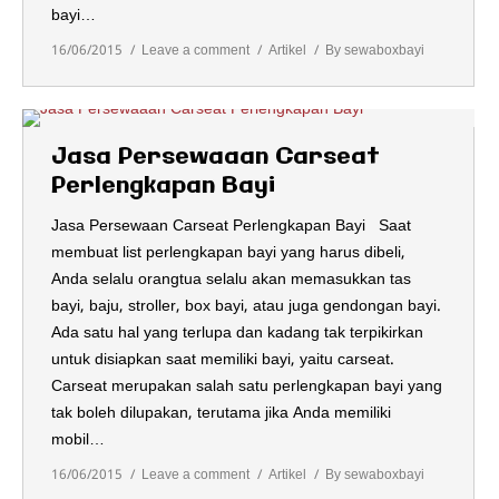
bayi…
16/06/2015
Leave a comment
Artikel
By
sewaboxbayi
Jasa Persewaaan Carseat
Perlengkapan Bayi
Jasa Persewaan Carseat Perlengkapan Bayi Saat
membuat list perlengkapan bayi yang harus dibeli,
Anda selalu orangtua selalu akan memasukkan tas
bayi, baju, stroller, box bayi, atau juga gendongan bayi.
Ada satu hal yang terlupa dan kadang tak terpikirkan
untuk disiapkan saat memiliki bayi, yaitu carseat.
Carseat merupakan salah satu perlengkapan bayi yang
tak boleh dilupakan, terutama jika Anda memiliki
mobil…
16/06/2015
Leave a comment
Artikel
By
sewaboxbayi