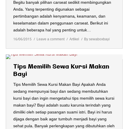
Begitu banyak pilihan carseat sedikit membingungkan
Anda. Yang terpenting digunakan sebagai
pertimbangan adalah kenyamana, keamanan, dan
keselamatan dalam penggunaan carseat. Berikut ini
adalah beberapa hal yang penting untuk…
16/06/2015
Leave a comment
Artikel
By
sewaboxbayi
Tips Memilih Sewa Kursi Makan
Bayi
Tips Memilih Sewa Kursi Makan Bayi Apakah Anda
sedang mempunyai bayi dan sedang membutuhkan
kursi bayi dan ingin mengetahui tips memilih sewa kursi
makan bayi? Bayi adalah suatu karunia terindah yang
dimiliki oleh setiap pasangan suami istri. Bayi ini harus
dijaga dengan baik agar tumbuh menjadi bayi yang
sehat pula. Banyak perlengkapan yang dibutuhkan oleh