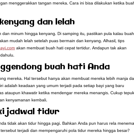
engan menggerakkan tangan mereka. Cara ini bisa dilakukan ketika bua
kenyang dan lelah
n dan minum hingga kenyang. Di samping itu, pastikan pula kalau buah
an mudah lelah setelah puas bermain dan kenyang. Alhasil, tips
ayi.com
akan membuat buah hati cepat tertidur. Andapun tak akan
dahulu.
ggendong buah hati Anda
ong mereka. Hal tersebut hanya akan membuat mereka lebih manja d
ndiri adalah keadaan yang umum terjadi pada setiap bayi yang baru
s ataupun khawatir ketika mendengar mereka menangis. Cukup tepuk
dan kenyamanan kembali.
i jadwal tidur
Anda tidak akan tidur hingga pagi. Bahkan Anda pun harus rela menema
 tersebut terjadi dan mempengaruhi pola tidur mereka hingga besar?