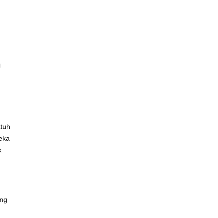
i
atuh
reka
k
ang