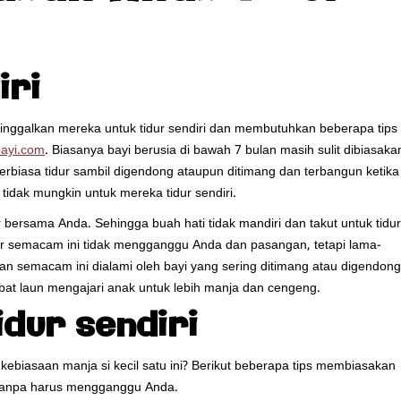
iri
inggalkan mereka untuk tidur sendiri dan membutuhkan beberapa tips
ayi.com
. Biasanya bayi berusia di bawah 7 bulan masih sulit dibiasaka
 terbiasa tidur sambil digendong ataupun ditimang dan terbangun ketika
tidak mungkin untuk mereka tidur sendiri.
bersama Anda. Sehingga buah hati tidak mandiri dan takut untuk tidur
dur semacam ini tidak mengganggu Anda dan pasangan, tetapi lama-
 semacam ini dialami oleh bayi yang sering ditimang atau digendong
mbat laun mengajari anak untuk lebih manja dan cengeng.
idur sendiri
ebiasaan manja si kecil satu ini? Berikut beberapa tips membiasakan
 tanpa harus mengganggu Anda.