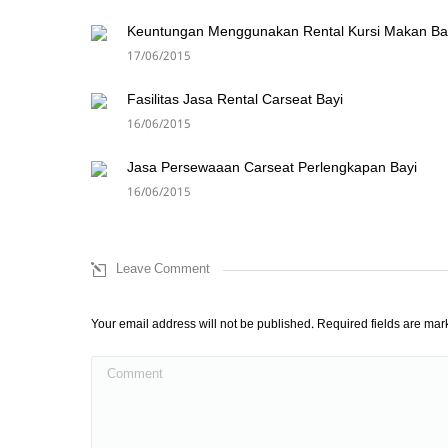
Keuntungan Menggunakan Rental Kursi Makan Ba
17/06/2015
Fasilitas Jasa Rental Carseat Bayi
16/06/2015
Jasa Persewaaan Carseat Perlengkapan Bayi
16/06/2015
Leave Comment
Your email address will not be published. Required fields are ma
Comment