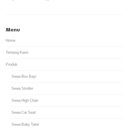
Menu
Home
Tentang Kami
Produk
Sewa Box Bayi
Sewa Stroller
Sewa High Chair
Sewa Car Seat
Sewa Baby Tafel