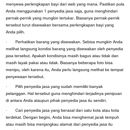
menyewa perlengkapan bayi dari web yang mana. Pastikan pula
Anda menggunakan 1 penyedia jasa saja, guna menghindari
pernak-pernik yang mungkin tertukar. Biasanya pernak-pernik
tersebut turut disewakan bersama perlengkapan bayi yang
Anda pilih.
· Perhatikan barang yang disewakan. Sebisa mungkin Anda
melihat langsung kondisi barang yang disewakan oleh penyedia
jasa tersebut. Apakah kondisinya masih bagus atau tidak dan
masih layak pakai atau tidak. Biasanya beberapa foto bisa
menipu, oleh karena itu, Anda perlu langsung melihat ke tempat
penyewaan tersebut.
· Pilih penyedia jasa yang sudah memiliki banyak
pelanggan. Hal tersebut guna menghindari terjadinya penipuan
di antara Anda ataupun pihak penyedia jasa itu sendiri.
· Cari penyedia jasa yang berasal dari satu kota atau kota
terdekat. Dengan begini, Anda bisa menghemat jarak tempuh
atau masih bisa menjangkau alamat dari penyedia jasa itu