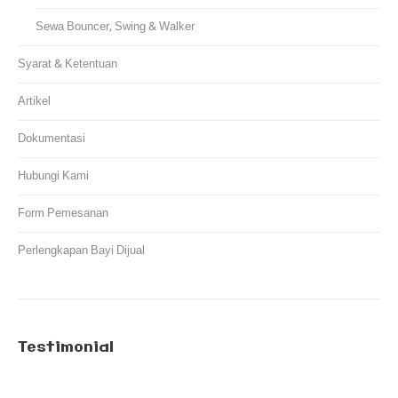
Sewa Bouncer, Swing & Walker
Syarat & Ketentuan
Artikel
Dokumentasi
Hubungi Kami
Form Pemesanan
Perlengkapan Bayi Dijual
Testimonial