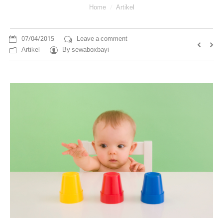
Syarat & Ketentuan
You are here:
Home
Artikel
Artikel
07/04/2015
Leave a comment
Dokumentasi
Artikel
By
sewaboxbayi
Hubungi Kami
Form Pemesanan
Perlengkapan Bayi Dijual