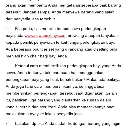
orang akan membantu Anda mengetahui seberapa baik barang
tersebut. Jangan sampai Anda menyewa barang yang salah
dari penyedia jasa tersebut.
· Bila perlu, tips memilih tempat sewa perlengkapan
bayi pada
www.sewaboxbayi.com
browsing ataupun tanyakan
kepada pemilik penyewaan terkait fungsi perlengkapan bayi.
Ada beberapa bouncer set yang dirancang atau disetting pula
menjadi high chair bagi bayi Anda.
· Ketahui cara membersihkan perlengkapan bayi yang Anda
sewa. Anda tentunya tak mau buah hati menggunakan
perlengkapan bayi yang tidak bersih bukan? Maka, ada baiknya
Anda juga tahu cara membersihkannya, sehingga bisa
membersihkan perlengkapan tersebut saat digunakan. Selain
itu, pastikan juga barang yang diantarkan ke rumah dalam
kondisi bersih dan sterilized. Anda bisa memastikannya saat
melakukan survey ke lokasi penyedia jasa.
· Lakukan dp bila Anda sudah fix dengan barang yang ingin