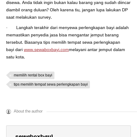
disewa. Anda tidak ingin bukan kalau barang yang sudah diincar
diambil orang duluan? Oleh karena tiu, jangan lupa lakukan DP
saat melakukan survey.
· Langkah terakhir dari menyewa perlengkapan bayi adalah
memastikan penyedia jasa bisa mengantar jemput barang
tersebut. Biasanya tips memilih tempat sewa perlengkapan
bayi dari
www.sewaboxbayi.com
melayani antar jemput dalam
satu kota.
memilih rental box bayi
tips memilih tempat sewa perlengkapan bayi
About the author
sewaboxbayi