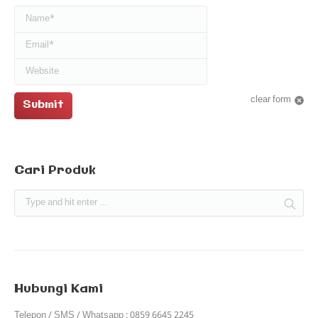
Name *
Email *
Website
clear form
Submit
Cari Produk
Hubungi Kami
Telepon / SMS / Whatsapp : 0859 6645 2245