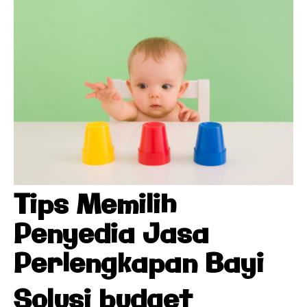
Tips Memilih
Penyedia Jasa
Perlengkapan Bayi
Solusi budget