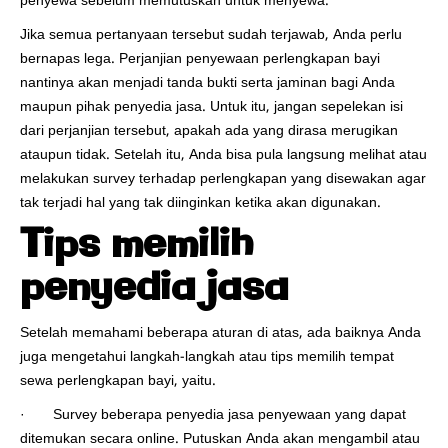
penyewa sebelum memutuskan untuk menyewa.
Jika semua pertanyaan tersebut sudah terjawab, Anda perlu
bernapas lega. Perjanjian penyewaan perlengkapan bayi
nantinya akan menjadi tanda bukti serta jaminan bagi Anda
maupun pihak penyedia jasa. Untuk itu, jangan sepelekan isi
dari perjanjian tersebut, apakah ada yang dirasa merugikan
ataupun tidak. Setelah itu, Anda bisa pula langsung melihat atau
melakukan survey terhadap perlengkapan yang disewakan agar
tak terjadi hal yang tak diinginkan ketika akan digunakan.
Tips memilih
penyedia jasa
Setelah memahami beberapa aturan di atas, ada baiknya Anda
juga mengetahui langkah-langkah atau tips memilih tempat
sewa perlengkapan bayi, yaitu.
· Survey beberapa penyedia jasa penyewaan yang dapat
ditemukan secara online. Putuskan Anda akan mengambil atau