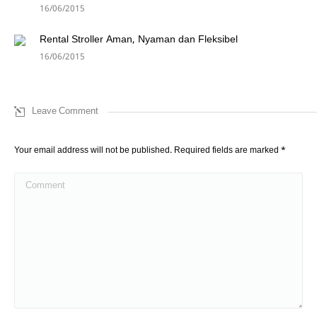
16/06/2015
Rental Stroller Aman, Nyaman dan Fleksibel
16/06/2015
Leave Comment
Your email address will not be published. Required fields are marked
*
Comment